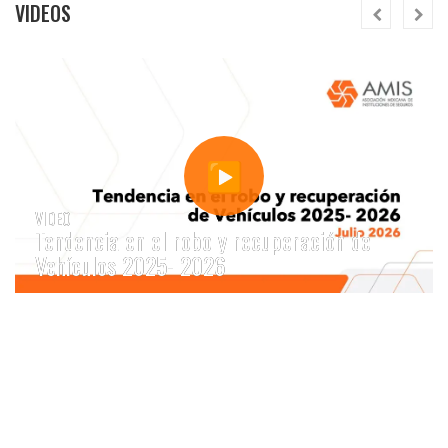
enfermedades registraron el mayor
VIDEOS
crecimiento en pagos de siniestros, con un
aumento de 17.7%. La emisión de primas
alcanzó 299,929 millones de pesos un
incremento de 4.8% respecto al 2025
5 puntos a revisar tu póliza antes
de la temporada de lluvias
VIDEO
Tendencia en el robo y recuperación de
Vehículos 2025- 2026