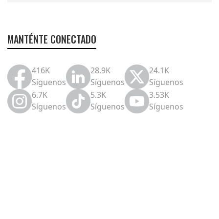
MANTÉNTE CONECTADO
416K
28.9K
24.1K
Síguenos
Síguenos
Síguenos
6.7K
5.3K
3.53K
Síguenos
Síguenos
Síguenos
Protección al patrimonio
en caso de riesgos
hidrometeorológicos
Se estima que 68% de la población ha