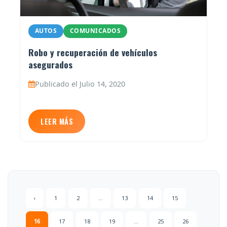
AUTOS
COMUNICADOS
Robo y recuperación de vehículos
asegurados
Publicado el Julio 14, 2020
LEER MÁS
‹
1
2
...
13
14
15
16
17
18
19
...
25
26