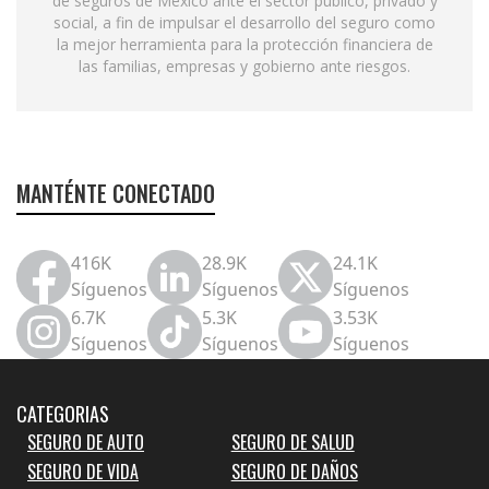
de seguros de México ante el sector público, privado y
social, a fin de impulsar el desarrollo del seguro como
la mejor herramienta para la protección financiera de
las familias, empresas y gobierno ante riesgos.
MANTÉNTE CONECTADO
416K
28.9K
24.1K
Síguenos
Síguenos
Síguenos
6.7K
5.3K
3.53K
Síguenos
Síguenos
Síguenos
CATEGORIAS
SEGURO DE AUTO
SEGURO DE SALUD
SEGURO DE VIDA
SEGURO DE DAÑOS