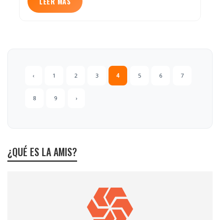
LEER MÁS
‹
1
2
3
4
5
6
7
8
9
›
¿QUÉ ES LA AMIS?