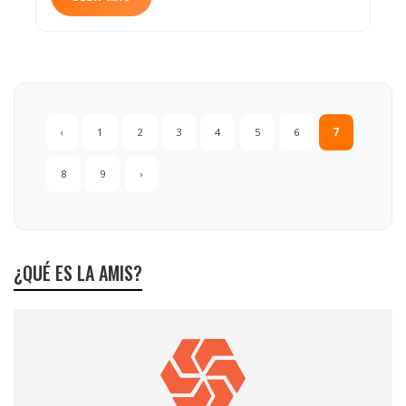
‹
1
2
3
4
5
6
7
8
9
›
¿QUÉ ES LA AMIS?