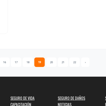
16
17
18
19
20
21
22
›
SEGURO DE VIDA
SEGURO DE DAÑOS
CAPACITACIÓN
NOTICIAS