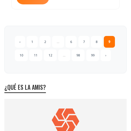
‹
1
2
...
6
7
8
9
10
11
12
...
98
99
›
¿QUÉ ES LA AMIS?