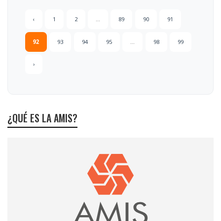
‹
1
2
...
89
90
91
92
93
94
95
...
98
99
›
¿QUÉ ES LA AMIS?