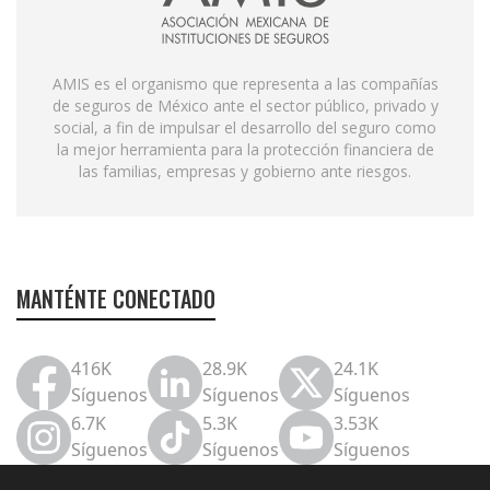
AMIS es el organismo que representa a las compañías
de seguros de México ante el sector público, privado y
social, a fin de impulsar el desarrollo del seguro como
la mejor herramienta para la protección financiera de
las familias, empresas y gobierno ante riesgos.
MANTÉNTE CONECTADO
416K
28.9K
24.1K
Síguenos
Síguenos
Síguenos
6.7K
5.3K
3.53K
Síguenos
Síguenos
Síguenos