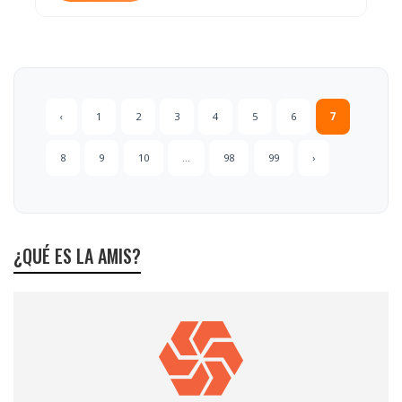
‹
1
2
3
4
5
6
7
8
9
10
...
98
99
›
¿QUÉ ES LA AMIS?