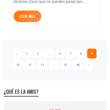
factores clave que no puedes pasar por...
LEER MÁS
‹
1
2
...
6
7
8
9
10
11
12
...
97
98
›
¿QUÉ ES LA AMIS?