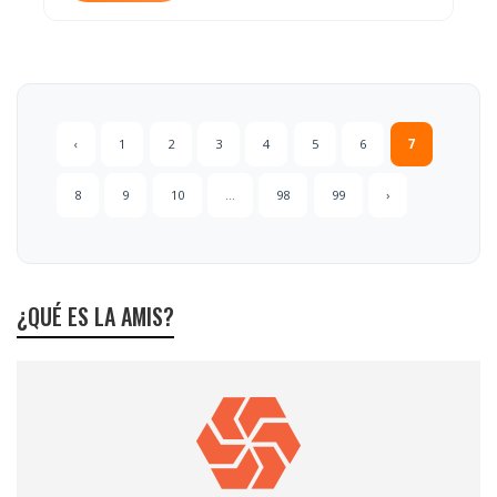
‹
1
2
3
4
5
6
7
8
9
10
...
98
99
›
¿QUÉ ES LA AMIS?