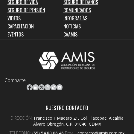
SEGURO DE VIDA
SEGURO DE DAÑOS
SEGURO DE PENSIÓN
COMUNICADOS
VIDEOS
INFOGRAFÍAS
CAPACITACIÓN
NOTICIAS
EVENTOS
CAAMIS
Comparte:
NUESTRO CONTACTO
DIRECCIÓN:
Francisco I. Madero 21, Col. Tlacopac, Alcaldía
Álvaro Obregón, C.P. 01040, CDMX
TELÉFONO:
(55) 54 80 06 46
Email:
contacto@amis.com.mx