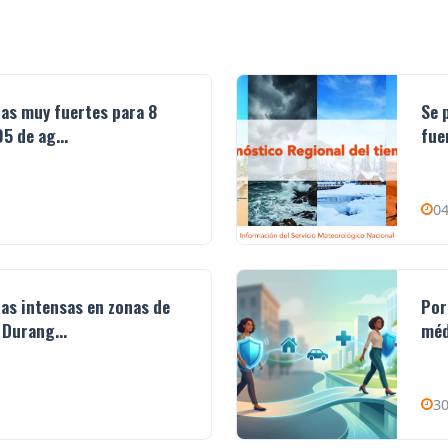
ias muy fuertes para 8
Se 
5 de ag...
fue
04
ias intensas en zonas de
Por
 Durang...
méd
30