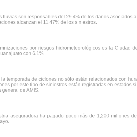
s lluvias son responsables del 29.4% de los daños asociados a
iones alcanzan el 11.47% de los siniestros.
emnizaciones por riesgos hidrometeorológicos es la Ciudad 
Guanajuato con 6.1%.
e la temporada de ciclones no sólo están relacionados con hura
es por este tipo de siniestros están registradas en estados sin 
ra general de AMIS.
stria aseguradora ha pagado poco más de 1,200 millones de 
mayo.