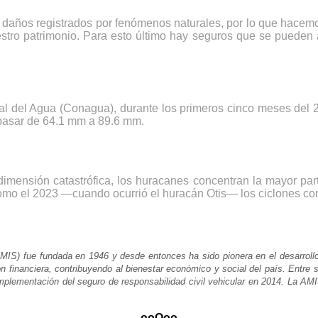
daños registrados por fenómenos naturales, por lo que hacemo
estro patrimonio. Para esto último hay seguros que se puede
 del Agua (Conagua), durante los primeros cinco meses del 2
pasar de 64.1 mm a 89.6 mm.
dimensión catastrófica, los huracanes concentran la mayor par
como el 2023 —cuando ocurrió el huracán Otis— los ciclones co
IS) fue fundada en 1946 y desde entonces ha sido pionera en el desarrollo d
ión financiera, contribuyendo al bienestar económico y social del país. Entre
 implementación del seguro de responsabilidad civil vehicular en 2014. La 
---ooOoo---