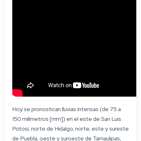
Hoy se pronostican lluvias intensas (de 75 a
150 milímetros [mm]) en el este de San Luis
Potosí, norte de Hidalgo, norte, este y sureste
de Puebla, oeste y suroeste de Tamaulipas,