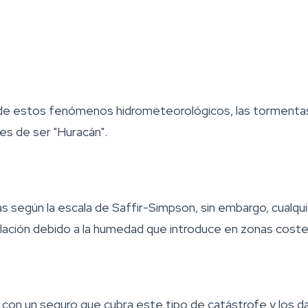
n de estos fenómenos hidrometeorológicos, las tormentas
es de ser "Huracán".
ías según la escala de Saffir-Simpson, sin embargo, cua
oblación debido a la humedad que introduce en zonas cos
con un seguro que cubra este tipo de catástrofe y los d