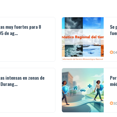
ias muy fuertes para 8
Se 
5 de ag...
fue
04
ias intensas en zonas de
Por
 Durang...
méd
30