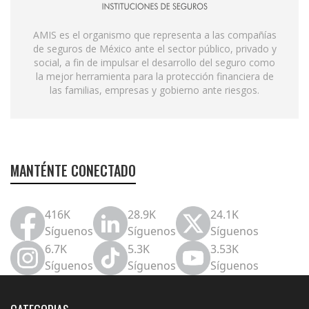
AMIS es el organismo que representa a las compañías
de seguros de México ante el sector público, privado y
social, a fin de impulsar el desarrollo del seguro como
la mejor herramienta para la protección financiera de
las familias, empresas y gobierno ante riesgos.
MANTÉNTE CONECTADO
416K
28.9K
24.1K
Síguenos
Síguenos
Síguenos
6.7K
5.3K
3.53K
Síguenos
Síguenos
Síguenos