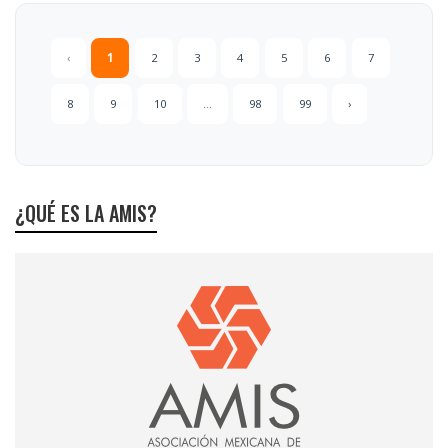
‹
1
2
3
4
5
6
7
8
9
10
...
98
99
›
¿QUÉ ES LA AMIS?